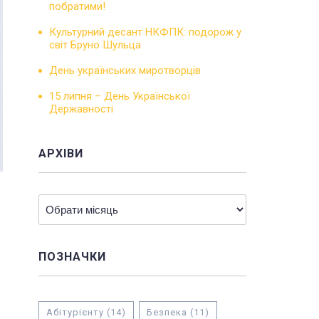
побратими!
Культурний десант НКФПК: подорож у
світ Бруно Шульца
День українських миротворців
15 липня – День Української
Державності
АРХІВИ
Архіви
ПОЗНАЧКИ
Абітурієнту
(14)
Безпека
(11)