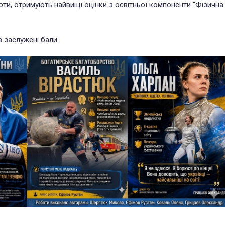
оботи, отримують найвищі оцінки з освітньої компоненти “Фізична
в заслужені бали.