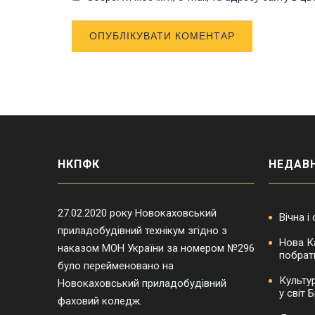
НКПФК
НЕДАВН
27.02.2020 року Новокаховський
Вічна і
приладобудівний технікум згідно з
Нова К
наказом МОН України за номером №296
побрат
було перейменовано на
Культу
Новокаховський приладобудівний
у світ
фаховий коледж.