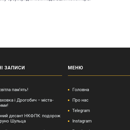
І ЗАПИСИ
МЕНЮ
 світла пам’ять!
Головна
аховка і Дрогобич – міста-
Про нас
ими!
Telegram
рний десант НКФПК: подорож
 Бруно Шульца
Instagram