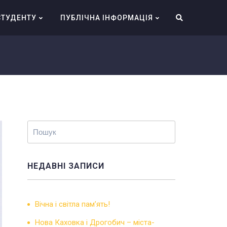
СТУДЕНТУ
ПУБЛІЧНА ІНФОРМАЦІЯ
НЕДАВНІ ЗАПИСИ
Вічна і світла пам’ять!
Нова Каховка і Дрогобич – міста-