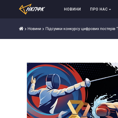
Перейти
до
НОВИНИ
ПРО НАС
вмісту
Новини
Підсумки конкурсу цифрових постерів “