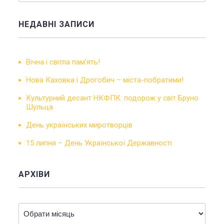
НЕДАВНІ ЗАПИСИ
Вічна і світла пам’ять!
Нова Каховка і Дрогобич – міста-побратими!
Культурний десант НКФПК: подорож у світ Бруно
Шульца
День українських миротворців
15 липня – День Української Державності
АРХІВИ
Архіви