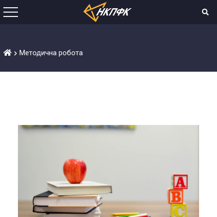
Перейти
до
вмісту
Методична робота