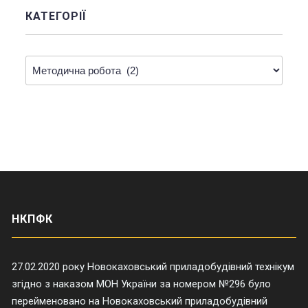
КАТЕГОРІЇ
Категорії
НКПФК
27.02.2020 року Новокаховський приладобудівний технікум
згідно з наказом МОН України за номером №296 було
перейменовано на Новокаховський приладобудівний